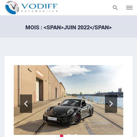
Aller
au
MOIS : <SPAN>JUIN 2022</SPAN>
contenu
Previo
Next
us